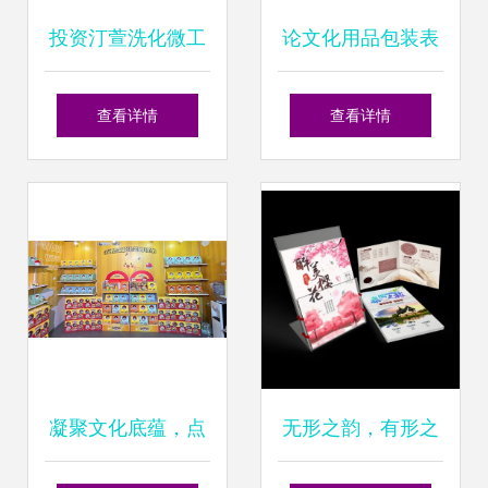
投资汀萱洗化微工
论文化用品包装表
厂 抓住日用洗化市
达的重章价值——
查看详情
查看详情
场的茶壶零售新机
以《青春答卷
遇
2015》为语境解读
凝聚文化底蕴，点
无形之韵，有形之