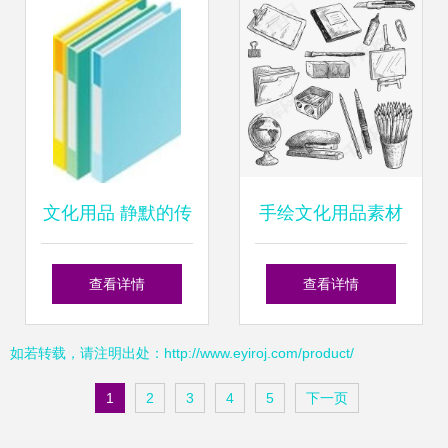
与品牌新表达
例
文化用品 静默的传
手绘文化用品素材
承者与创意的催化
图片免费下载 高清
查看详情
查看详情
剂
装饰图案PSD与千
如若转载，请注明出处：http://www.eyiroj.com/product/
库网图片编号
1
2
3
4
5
下一页