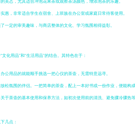
舞的美态，尤其适合冲泡花果茶或观察茶汤颜色，增添泡茶的乐趣。
格实惠，非常适合学生在宿舍、上班族在办公室或家庭日常待客使用。
顾了一定的审美趣味，与商店整体的文化、学习氛围相得益彰。
文化用品”和“生活用品”的结合。其特色在于：
、办公用品的就能顺手挑选一把心仪的茶壶，无需特意远寻。
闲放松氛围的伴侣。一把简单的茶壶，配上一本好书或一份作业，便能构
客关于茶壶的基本使用和保养方法，如初次使用前的清洗、避免骤冷骤热
以下几点：