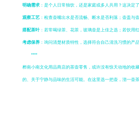
明确需求
：是个人日常独饮，还是家庭或多人共用？这决定
观察工艺
：检查壶嘴出水是否流畅、断水是否利落；壶盖与
搭配茶叶
：若常喝绿茶、花茶，玻璃壶是上佳之选；若饮用
考虑保养
：询问清楚材质特性，选择符合自己清洗习惯的产
****
桦南小南文化用品商店的茶壶零售，或许没有惊天动地的收
的、关于宁静与品味的生活可能。在这里选一把壶，沏一壶